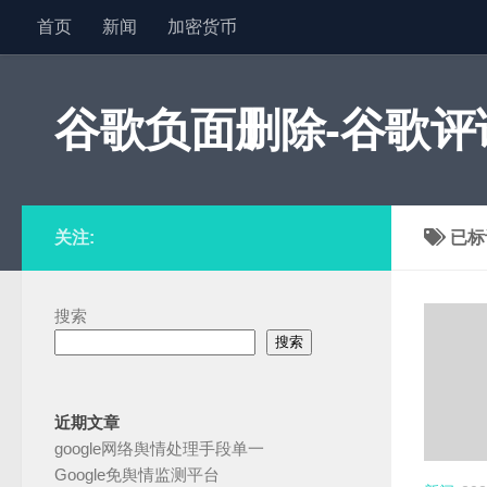
首页
新闻
加密货币
跳至内容
谷歌负面删除-谷歌评论
关注:
已标
搜索
搜索
近期文章
google网络舆情处理手段单一
Google免舆情监测平台