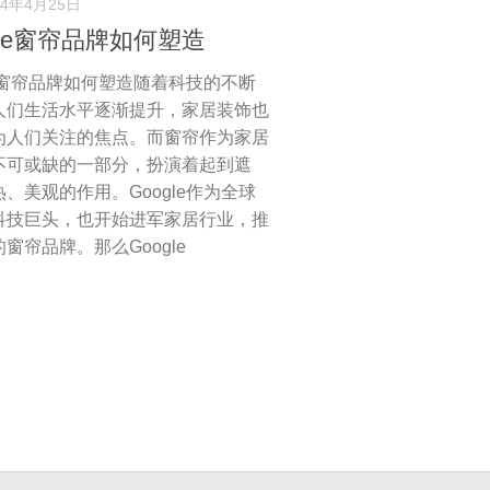
24年4月25日
gle窗帘品牌如何塑造
le窗帘品牌如何塑造随着科技的不断
人们生活水平逐渐提升
，
家居装饰也
为人们关注的焦点
。
而窗帘作为家居
不可或缺的一部分
，
扮演着起到遮
热
、
美观的作用
。
Google作为全球
科技巨头
，
也开始进军家居行业
，
推
的窗帘品牌
。
那么Google