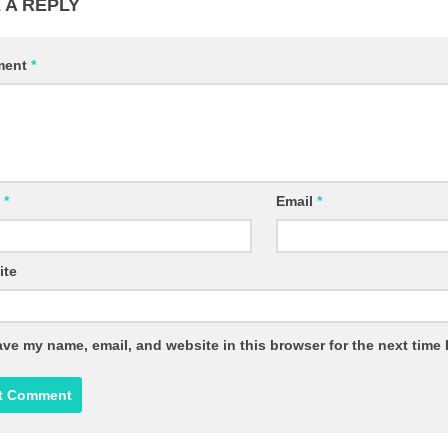
 A REPLY
ent
*
*
Email
*
ite
ave my name
,
email
,
and website in this browser for the next time