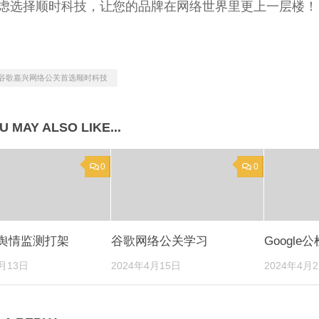
虑选择顺时科技
，
让您的品牌在网络世界里更上一层楼！
谷歌嘉兴网络公关首选顺时科技
U MAY ALSO LIKE..
.
0
0
le舆情监测打架
谷歌网络公关学习
Googl
月13日
2024
年4月15日
2024
年4月2