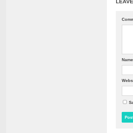
LEAVE
Comm
Name
Webs
S