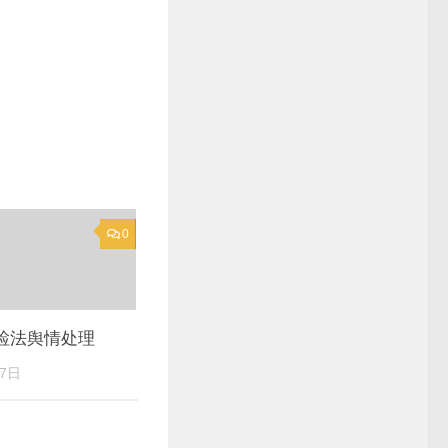
0
e公检法舆情处理
7日