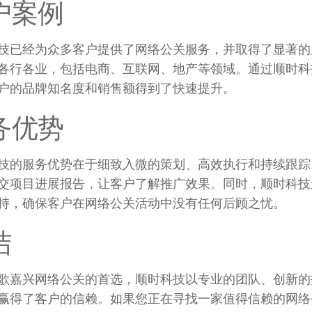
户案例
技已经为众多客户提供了网络公关服务
，
并取得了显著的
各行各业
，
包括电商
、
互联网
、
地产等领域
。
通过顺时科
户的品牌知名度和销售额得到了快速提升
。
务优势
技的服务优势在于细致入微的策划
、
高效执行和持续跟踪
交项目进展报告
，
让客户了解推广效果
。
同时
，
顺时科技
持
，
确保客户在网络公关活动中没有任何后顾之忧
。
结
歌嘉兴网络公关的首选
，
顺时科技以专业的团队
、
创新的
赢得了客户的信赖
。
如果您正在寻找一家值得信赖的网络