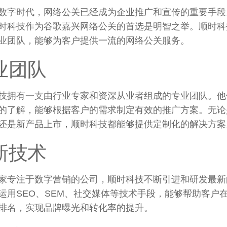
数字时代
，
网络公关已经成为企业推广和宣传的重要手段
时科技作为谷歌嘉兴网络公关的首选是明智之举
。
顺时科
业团队
，
能够为客户提供一流的网络公关服务
。
业团队
技拥有一支由行业专家和资深从业者组成的专业团队
。
他
的了解
，
能够根据客户的需求制定有效的推广方案
。
无论
还是新产品上市
，
顺时科技都能够提供定制化的解决方案
新技术
家专注于数字营销的公司
，
顺时科技不断引进和研发最新
运用SEO
、
SEM
、
社交媒体等技术手段
，
能够帮助客户
排名
，
实现品牌曝光和转化率的提升
。