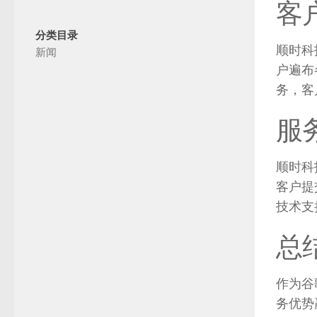
客
分类目录
顺时科
新闻
户遍布
务
，
客
服
顺时科
客户提
技术支
总
作为谷
务优势