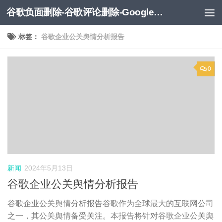
谷歌负面删除-谷歌评论删除-Google负面移除-Google负面评论删除
跳至内容
标签：
谷歌企业公关舆情分析报告
0
新闻
2024年5月13日
谷歌企业公关舆情分析报告
谷歌企业公关舆情分析报告谷歌作为全球最大的互联网公司
之一，其公关舆情备受关注。本报告将针对谷歌企业公关舆