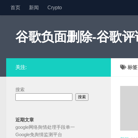
首页
新闻
Crypto
跳至内容
谷歌负面删除-谷歌评论
关注:
标
搜索
搜索
近期文章
google网络舆情处理手段单一
Google免舆情监测平台