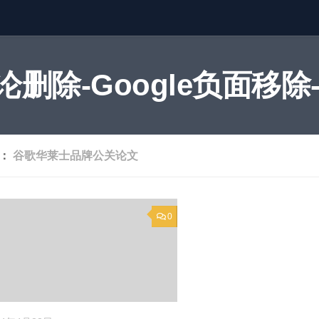
删除-Google负面移除-
签：
谷歌华莱士品牌公关论文
0