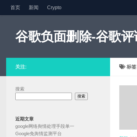
首页
新闻
Crypto
跳至内容
谷歌负面删除-谷歌评论
关注:
标
搜索
搜索
近期文章
google网络舆情处理手段单一
Google免舆情监测平台