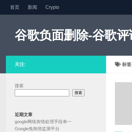
首页
新闻
Crypto
跳至内容
谷歌负面删除-谷歌评论
关注:
标
搜索
搜索
近期文章
google网络舆情处理手段单一
Google免舆情监测平台