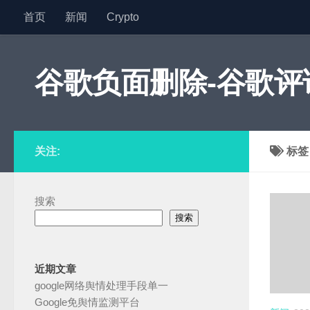
首页
新闻
Crypto
跳至内容
谷歌负面删除-谷歌评论
关注:
标
搜索
搜索
近期文章
google网络舆情处理手段单一
Google免舆情监测平台