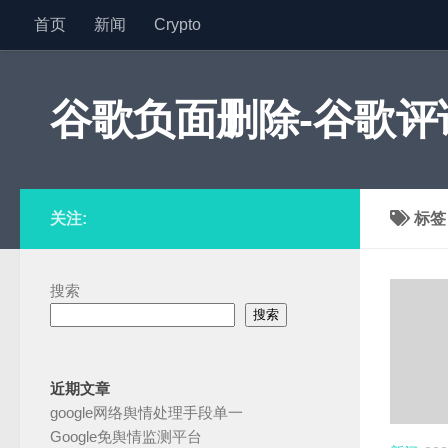
首页
新闻
Crypto
跳至内容
谷歌负面删除-谷歌评论
关注:
标
搜索
搜索
近期文章
google网络舆情处理手段单一
Google免舆情监测平台