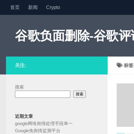
首页
新闻
Crypto
跳至内容
谷歌负面删除-谷歌评论
关注:
标
搜索
搜索
近期文章
google网络舆情处理手段单一
Google免舆情监测平台