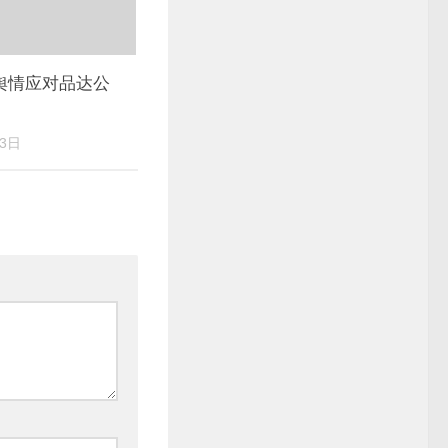
舆情应对品达公
13日