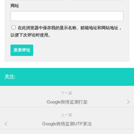
网站
在此浏览器中保存我的显示名称、邮箱地址和网站地址，
以便下次评论时使用。
关注:
下一篇
Google舆情监测打架
上一篇
Google舆情监测UTF算法