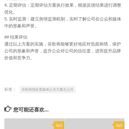
4. 定期评估：定期评估方案执行效果，根据反馈结果进行调整
优化。
5. 实时监测：建立舆情监测机制，实时了解公司在公众和媒体
中的形象和声誉。
## 结果评估
通过以上方案的实施，谷歌将能够更好地应对负面舆情，保护
公司的形象和声誉，提升公众对公司的信任度，进而提升品牌
价值和竞争力。
标签：
谷歌舆情处置媒体公关方案怎么写
您可能还喜欢...
0
0