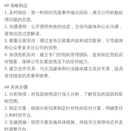
## 策略制定
1. 及时响应：第一时间对负面事件做出回应，展示公司积极处
理问题的态度。
2. 沟通透明：公开透明有效的信息，主动与媒体和公众沟通，
避免信息过度解读。
3. 着重正面宣传：通过发布正能量内容和成功案例，引导媒体
和公众更多关注公司的优势。
4. 加强危机应对：建立专门的危机管理团队，提前制定危机应
对预案，保障公司在紧急情况下的应对能力。
5. 建立合作关系：与主流媒体和行业媒体建立良好关系，提高
宣传报道的质量和效果。
## 具体步骤
1. 分析舆情：对负面舆情进行深入分析，了解背后的原因和影
响范围。
2. 制定方案：根据分析结果制定针对性的应对方案，明确责任
人和时间节点。
3. 实施措施：按照方案实施具体措施，持续关注舆情动态并及
时调整方向。