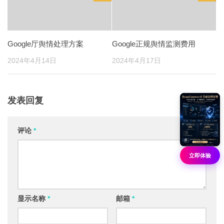
Google厅舆情处理方案
Google正规舆情监测费用
2024年4月14日
2024年4月17日
发表回复
评论
*
立即体验
显示名称
*
邮箱
*