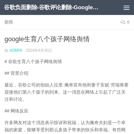
谷歌负面删除-谷歌评论删除-Google负面移除-Google负面评论删除
跳至内容
新闻
0
google生育八个孩子网络舆情
由
ADMIN
·
2024年4月16日
# 谷歌生育八个孩子网络舆情
## 背景介绍
最近，谷歌公司的创始人拉里·佩奇宣布他和妻子安妮·劳瑞将要
迎接他们第八个孩子的到来。这一消息在网络上引起了广泛关
注和讨论。
## 网络反应
许多网友对这个消息表示惊讶和祝福，认为佩奇夫妇是一个幸
福的家庭，能够享受到那么多孩子带来的快乐和幸福。有些网